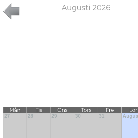
Augusti 2026
Mån
Tis
Ons
Tors
Fre
Lör
27
28
29
30
31
August