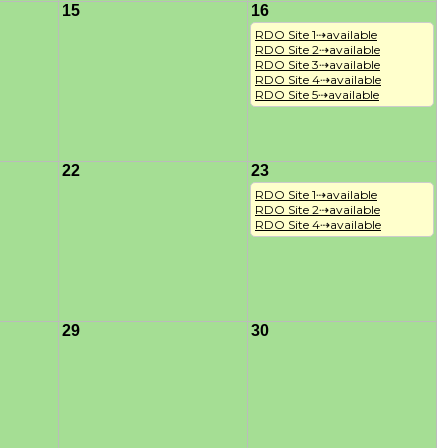
15
16
RDO Site 1⇢available

RDO Site 2⇢available

RDO Site 3⇢available

RDO Site 4⇢available

RDO Site 5⇢available
22
23
RDO Site 1⇢available

RDO Site 2⇢available

RDO Site 4⇢available
29
30