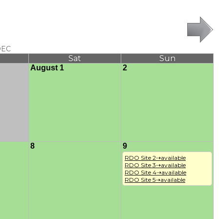
DEC
Sat
Sun
August 1
2
8
9
RDO Site 2⇢available

RDO Site 3⇢available

RDO Site 4⇢available

RDO Site 5⇢available